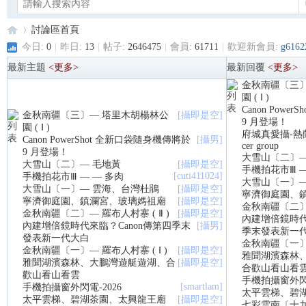
討論區首頁
今日:
0
|
昨日:
13
|
帖子:
2646475
|
會員:
61711
|
歡迎新會員:
g6162
最新主題
<更多>
最新回覆
<更多>
金秋南疆〔三〕
Ca
»
園 ( Ⅰ )
Canon Pow
金秋南疆〔三〕— 塔里木胡楊林公
[攝即是空]
9 月登場！
園 ( Ⅰ )
府城真愛攝-熱蘭劍士
Canon PowerShot 全新口袋隨身機傳將於
[攝男]
cer group
9 月登場！
大雪山〔二〕—
大雪山〔二〕— 毛地黃
[攝即是空]
手機拍花市Ⅲ —
[cuti411024]
手機拍花市Ⅲ — — 多肉
大雪山〔一〕—
大雪山〔一〕— 雲海、台灣杜鵑
[攝即是空]
寧濟御庭園、
寧濟御庭園、鎮瀾宮、玻璃媽祖廟
[攝即是空]
金秋南疆〔二〕—
金秋南疆〔二〕— 羅布人村寨 ( Ⅱ )
[攝即是空]
內建增倍鏡時代
no
內建增倍鏡時代來臨？Canon傳第四季末
[攝男]
季末發表新一
發表新一代大白
金秋南疆〔一〕—
金秋南疆〔一〕— 羅布人村寨 ( Ⅰ )
[攝即是空]
雅聞湖濱森林
雅聞湖濱森林、大鵬灣遊艇遊湖、合
[攝即是空]
合歡山看山看
歡山看山看雲
手機拍攝窗外閃電
[smartlam]
手機拍攝窗外閃電-2026
太平雲梯、碧
太平雲梯、碧湖茶園、太興龍王廟
[攝即是空]
七彩雲南〔十九