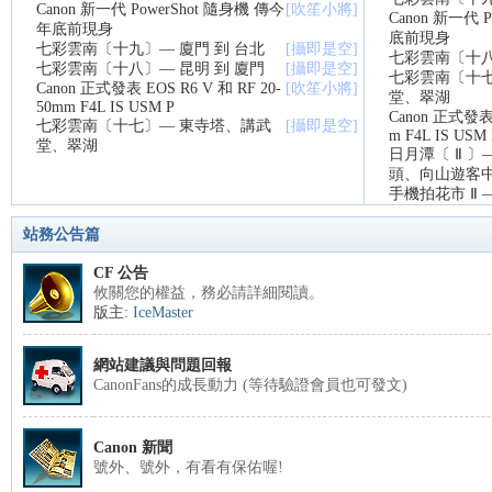
Canon 新一代 PowerShot 隨身機 傳今
[吹笙小將]
Canon 新一代 
年底前現身
底前現身
七彩雲南〔十九〕— 廈門 到 台北
[攝即是空]
七彩雲南〔十八
七彩雲南〔十八〕— 昆明 到 廈門
[攝即是空]
七彩雲南〔十七
nF
Canon 正式發表 EOS R6 V 和 RF 20-
[吹笙小將]
堂、翠湖
50mm F4L IS USM P
Canon 正式發表 
七彩雲南〔十七〕— 東寺塔、講武
[攝即是空]
m F4L IS USM 
堂、翠湖
日月潭〔 Ⅱ 
頭、向山遊客
手機拍花市 Ⅱ 
站務公告篇
CF 公告
攸關您的權益，務必請詳細閱讀。
an
版主:
IceMaster
網站建議與問題回報
CanonFans的成長動力 (等待驗證會員也可發文)
Canon 新聞
號外、號外，有看有保佑喔!