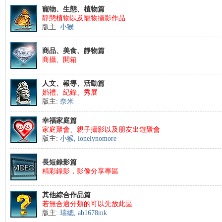
寵物、生態、植物篇
靜態植物以及寵物攝影作品
版主:
小猴
商品、美食、靜物篇
商攝、開箱
人文、報導、活動篇
婚禮、紀錄、秀展
版主:
奈米
幸福家庭篇
家庭聚會、親子攝影以及朋友出遊聚會
版主:
小猴
,
lonelynomore
長短錄影篇
精彩錄影，影像分享專區
其他綜合作品篇
若無合適分類的可以先放此區
版主:
瑞總
,
ab1678mk