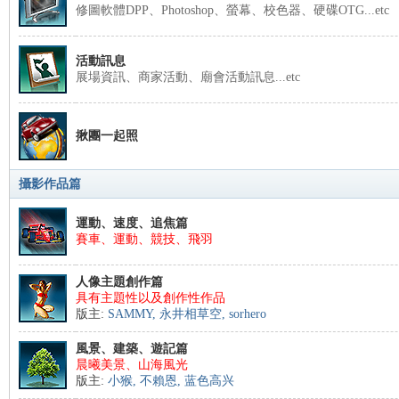
修圖軟體DPP、Photoshop、螢幕、校色器、硬碟OTG...etc
活動訊息
展場資訊、商家活動、廟會活動訊息...etc
揪團一起照
攝影作品篇
運動、速度、追焦篇
賽車、運動、競技、飛羽
人像主題創作篇
具有主題性以及創作性作品
版主:
SAMMY
,
永井相草空
,
sorhero
風景、建築、遊記篇
晨曦美景、山海風光
版主:
小猴
,
不賴恩
,
蓝色高兴