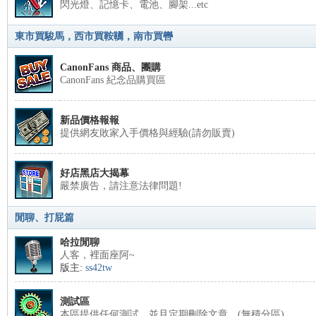
閃光燈、記憶卡、電池、腳架...etc
東市買駿馬，西市買鞍韉，南市買轡
CanonFans 商品、團購
CanonFans 紀念品購買區
新品價格報報
提供網友敗家入手價格與經驗(請勿販賣)
好店黑店大揭幕
嚴禁廣告，請注意法律問題!
閒聊、打屁篇
哈拉閒聊
人客，裡面座阿~
版主:
ss42tw
測試區
本區提供任何測試，並且定期刪除文章。(無積分區)