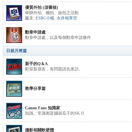
優質外拍 (須審核)
s
舉辦外拍、棚拍、旅拍之活動
版主:
ESRC小楊
,
永井相草空
勳章申請處
勳章申請處，以及每個勳章申請條件
日就月將篇
新手的Q＆A
歡迎新朋友，有問題請先來訪。
教學分享篇
Canon Fans 知識家
知識、常識都是腦袋瓜子的SK II
攝影相關軟硬體