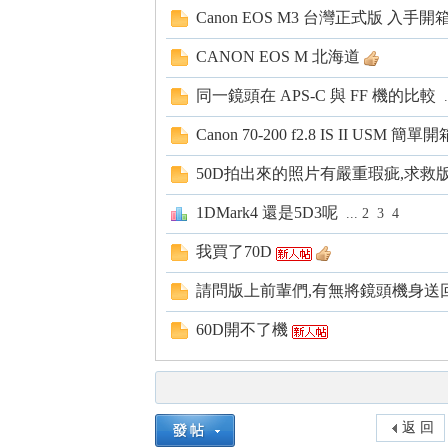
Canon EOS M3 台灣正式版 入手
CANON EOS M 北海道
同一鏡頭在 APS-C 與 FF 機的比較
.
Canon 70-200 f2.8 IS II USM 簡單開
50D拍出來的照片有嚴重瑕疵,求救版
1DMark4 還是5D3呢
...
2
3
4
我買了70D
請問版上前輩們,有無將鏡頭機身送
60D開不了機
返 回