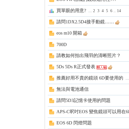
s
買單眼的用意?
...
2
3
4
5
6
..
14
請問1DX2.5D4接手動鏡……
eos m10 開箱
700D
請教如何拍出飛羽的清晰照片？
5Ds 5Ds R正式發表
推薦好用不貴的鏡頭 6D要使用的
...
無法與電池通信
請問5D3記憶卡使用的問題
APS-C呎吋EOS 變焦鏡頭可以用在6
EOS 6D 閃燈問題