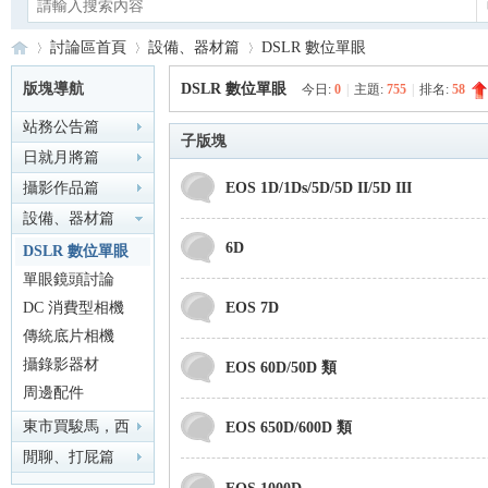
討論區首頁
設備、器材篇
DSLR 數位單眼
版塊導航
DSLR 數位單眼
今日:
0
|
主題:
755
|
排名:
58
站務公告篇
Ca
»
›
›
子版塊
日就月將篇
攝影作品篇
EOS 1D/1Ds/5D/5D II/5D III
設備、器材篇
6D
DSLR 數位單眼
單眼鏡頭討論
DC 消費型相機
EOS 7D
傳統底片相機
no
攝錄影器材
EOS 60D/50D 類
周邊配件
東市買駿馬，西
EOS 650D/600D 類
市買鞍韉，南市
閒聊、打屁篇
買轡