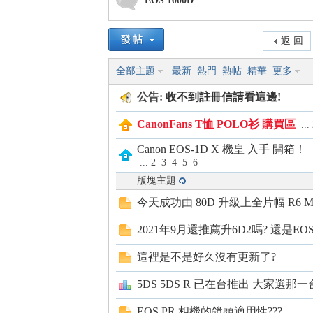
EOS 1000D
返 回
nF
全部主題
最新
熱門
熱帖
精華
更多
公告:
收不到註冊信請看這邊!
CanonFans T恤 POLO衫 購買區
...
Canon EOS-1D X 機皇 入手 開
...
2
3
4
5
6
版塊主題
an
今天成功由 80D 升級上全片幅 R6 Mar
2021年9月還推薦升6D2嗎? 還是EOS
這裡是不是好久沒有更新了?
5DS 5DS R 已在台推出 大家選那一
EOS PR 相機的鏡頭適用性???