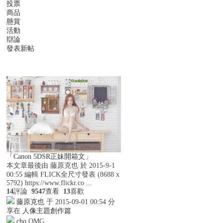
投票
商品
懸賞
活動
辯論
發表新帖
搜索
「Canon 5DSR正妹開箱文」
本文章最後由 藤原克也 於 2015-9-1
00:55 編輯 FLICK全尺寸發表 (8688 x
5792) https://www.flickr.co ...
14
評論
9547
查看
13
喜歡
藤原克也
于 2015-09-01 00:54 分
享在
人像主題創作篇
cho
OMG