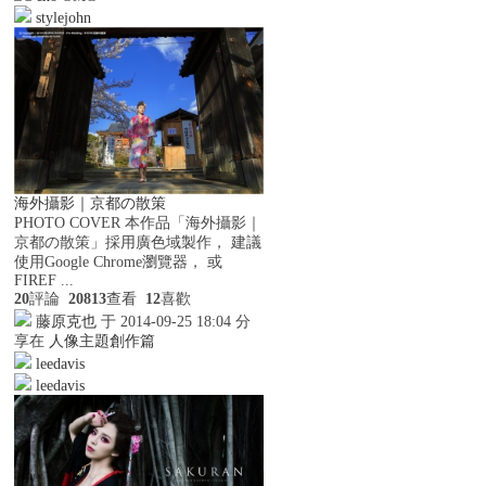
stylejohn
海外攝影｜京都の散策
PHOTO COVER 本作品「海外攝影｜
京都の散策」採用廣色域製作， 建議
使用Google Chrome瀏覽器， 或
FIREF ...
20
評論
20813
查看
12
喜歡
藤原克也
于 2014-09-25 18:04 分
享在
人像主題創作篇
leedavis
leedavis