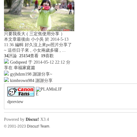
只要我長大 ( 三定焦使用分享 ）
本文章最後由 小小吳 於 2014-5-13
11:36 編輯 好久沒上來po照片分享了
~ 這些日子來 , 小女兩歲多囉 , ...
34
評論
25154
查看
19
喜歡
Godspeed
于 2014-05-12 22:12 分
享在
幸福家庭篇
gyjhdzm198
謝謝分享~
kimbrown984
謝謝分享
dpreview
Powered by
Discuz!
X3.4
© 2001-2023
Discuz! Team
.