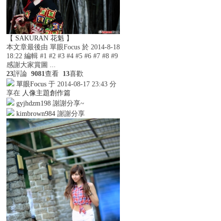
【 SAKURAN 花魁 】
本文章最後由 單眼Focus 於 2014-8-18
18:22 編輯 #1 #2 #3 #4 #5 #6 #7 #8 #9
感謝大家賞圖 ...
23
評論
9081
查看
13
喜歡
單眼Focus
于 2014-08-17 23:43 分
享在
人像主題創作篇
gyjhdzm198
謝謝分享~
kimbrown984
謝謝分享