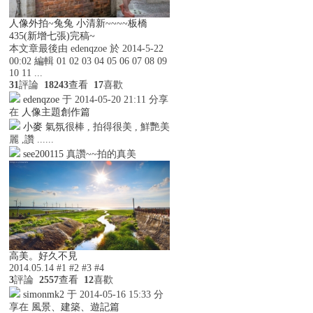
人像外拍~兔兔 小清新~~~~板橋
435(新增七張)完稿~
本文章最後由 edenqzoe 於 2014-5-22
00:02 編輯 01 02 03 04 05 06 07 08 09
10 11 ...
31
評論
18243
查看
17
喜歡
edenqzoe
于 2014-05-20 21:11 分享
在
人像主題創作篇
小麥
氣氛很棒 , 拍得很美 , 鮮艷美
麗 ,讚 ......
see200115
真讚~~拍的真美
高美。好久不見
2014.05.14 #1 #2 #3 #4
3
評論
2557
查看
12
喜歡
simonmk2
于 2014-05-16 15:33 分
享在
風景、建築、遊記篇