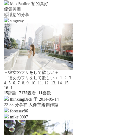
MaxPauline
拍的真好
優質美圖
感謝您的分享
singway
＋彼女のフリをして欲しい＋
＋彼女のフリをして欲しい＋ 1. 2. 3.
4. 5. 6. 7. 8. 9. 10. 11. 12. 13. 14. 15.
16. 1 ...
15
評論
7175
查看
11
喜歡
thinkingDick
于 2014-05-14
22:53 分享在
人像主題創作篇
foressey86
mikej0907