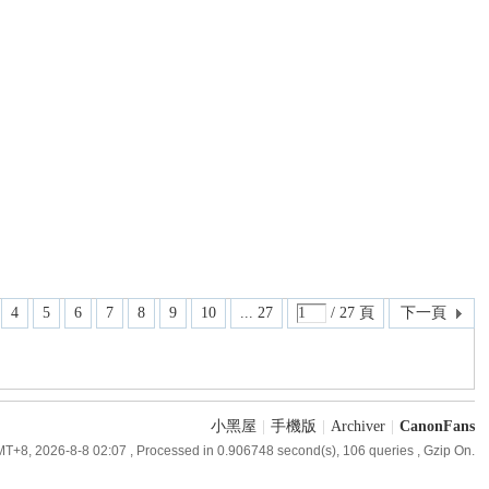
4
5
6
7
8
9
10
... 27
/ 27 頁
下一頁
小黑屋
|
手機版
|
Archiver
|
CanonFans
T+8, 2026-8-8 02:07
, Processed in 0.906748 second(s), 106 queries , Gzip On.