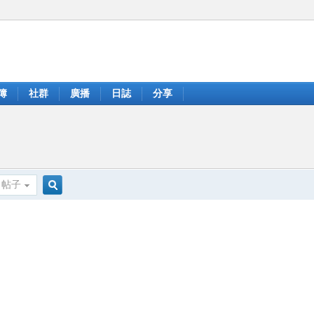
簿
社群
廣播
日誌
分享
帖子
搜
索