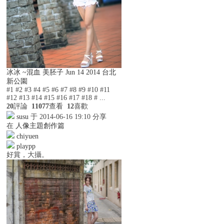
冰冰 ~混血 美胚子 Jun 14 2014 台北
新公園
#1 #2 #3 #4 #5 #6 #7 #8 #9 #10 #11
#12 #13 #14 #15 #16 #17 #18 # ...
20
評論
11077
查看
12
喜歡
susu
于 2014-06-16 19:10 分享
在
人像主題創作篇
chiyuen
playpp
好賞，大攝。