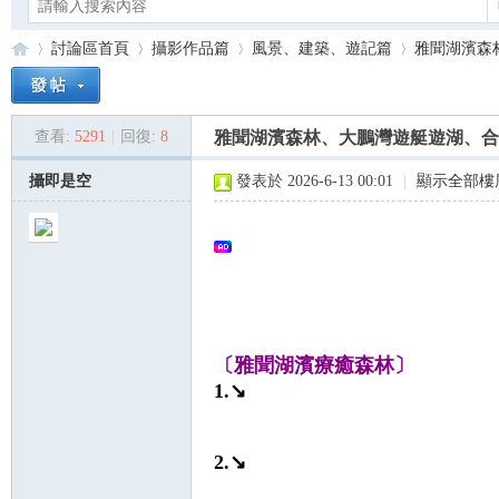
討論區首頁
攝影作品篇
風景、建築、遊記篇
雅聞湖濱森林
查看:
5291
|
回復:
8
雅聞湖濱森林、大鵬灣遊艇遊湖、合
Ca
»
›
›
›
攝即是空
發表於 2026-6-13 00:01
|
顯示全部樓
〔雅聞湖濱療癒森林〕
no
1.↘
2.↘