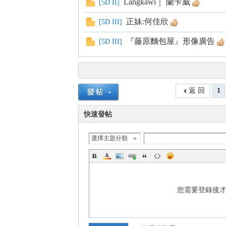
Langkawi｜ 蘭卡威
[
5D II
]
正妹:何佳欣
[
5D III
]
『藤原麵包屋』形像廣告
[
5D III
]
返 回
1
快速發帖
選擇主題分類
您需要登錄後