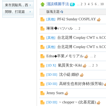
淺談構圖手法
...
2
3
4
5
6
..
10
東市買駿馬，西
市買鞍韉，南市
閒聊、打屁篇
版塊主題
買轡
PF42 Sunday COSPLAY
nF
[
其他
]
琳琳◆ハツハル
...
2
台北花博 Cosplay CWT x 
[
其他
]
台北花博 Cosplay CWT x 
[
其他
]
Edna◆卒業メモリアル
...
2
氣質美女~Kiki
[
1D X
]
...
2
3
an
沈小緹:婚紗
[
5D III
]
高材生也有好身材(張芳瑜)
[
5D III
]
Jenny Suen
~ chopper ~ (比基尼篇)
[
5D III
]