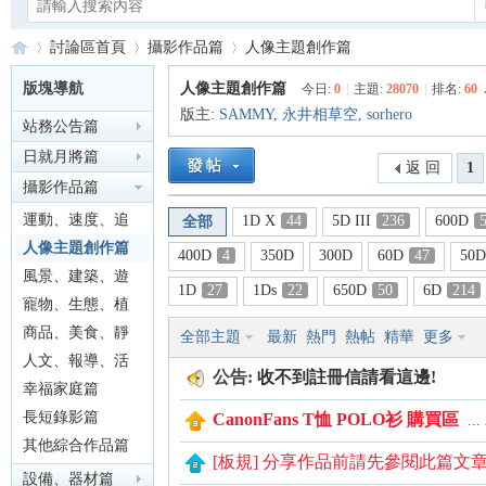
討論區首頁
攝影作品篇
人像主題創作篇
版塊導航
人像主題創作篇
今日:
0
|
主題:
28070
|
排名:
60
版主:
SAMMY
,
永井相草空
,
sorhero
站務公告篇
Ca
»
›
›
日就月將篇
返 回
1
攝影作品篇
運動、速度、追
1D X
44
5D III
236
600D
全部
焦篇
人像主題創作篇
400D
4
350D
300D
60D
47
50D
風景、建築、遊
1D
27
1Ds
22
650D
50
6D
214
記篇
寵物、生態、植
物篇
商品、美食、靜
全部主題
最新
熱門
熱帖
精華
更多
no
物篇
人文、報導、活
公告:
收不到註冊信請看這邊!
動篇
幸福家庭篇
長短錄影篇
CanonFans T恤 POLO衫 購買區
...
其他綜合作品篇
[板規] 分享作品前請先參閱此篇文
設備、器材篇