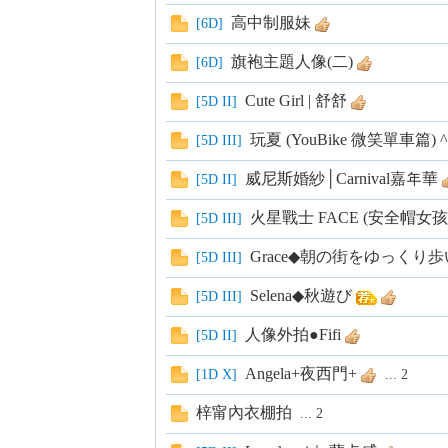
高中制服妹
[
6D
]
s
旗袍主題人像(二)
[
6D
]
Cute Girl | 舒舒
[
5D II
]
玩夏 (YouBike 微笑單車篇) ^
[
5D III
]
威尼斯婚紗│Carnival嘉年華
[
5D II
]
火星戰士 FACE (安全帽女孩
[
5D III
]
Grace◆朝の街をゆっくり
[
5D III
]
Selena◆秋遊び
[
5D III
]
人像外拍●Fifi
[
5D II
]
Angela+夜西門+
[
1D X
]
...
2
梓甯內衣棚拍
...
2