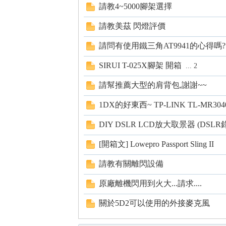
請教4~5000腳架選擇
s
請教美茲 閃燈評價
請問有使用鐵三角AT9941的心得嗎?
SIRUI T-025X腳架 開箱
...
2
請幫推薦大型的肩背包,謝謝~~
1DX的好東西~ TP-LINK TL-MR304
DIY DSLR LCD放大取景器 (DSL
[開箱文] Lowepro Passport Sling II
請教有關離閃設備
原廠離機閃用到火大...請求....
關於5D2可以使用的外接麥克風