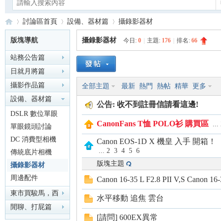
討論區首頁
設備、器材篇
攝錄影器材
版塊導航
攝錄影器材
今日:
0
|
主題:
176
|
排名:
66
站務公告篇
Ca
»
›
›
日就月將篇
攝影作品篇
全部主題
最新
熱門
熱帖
精華
更多
設備、器材篇
公告:
收不到註冊信請看這邊!
DSLR 數位單眼
CanonFans T恤 POLO衫 購買區
...
單眼鏡頭討論
DC 消費型相機
Canon EOS-1D X 機皇 入手 開
...
2
3
4
5
6
傳統底片相機
no
版塊主題
攝錄影器材
周邊配件
Canon 16-35 L F2.8 PII V,S Canon 16-
東市買駿馬，西
水平移動 追焦 雲台
市買鞍韉，南市
閒聊、打屁篇
[請問] 600EX異常
買轡