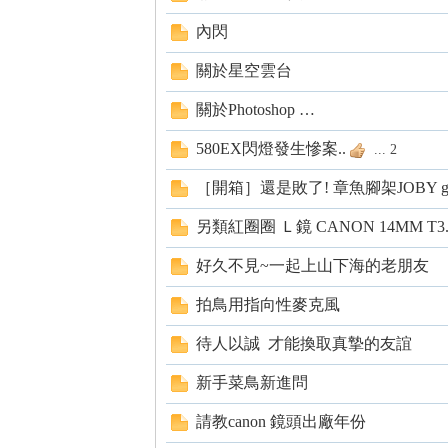
內閃
關於星空雲台
nF
關於Photoshop …
580EX閃燈發生慘案..
...
2
［開箱］還是敗了! 章魚腳架JOBY goril
另類紅圈圈 Ｌ鏡 CANON 14MM T3
好久不見~一起上山下海的老朋友
an
拍鳥用指向性麥克風
待人以誠 才能換取真摯的友誼
新手菜鳥新進問
請教canon 鏡頭出廠年份