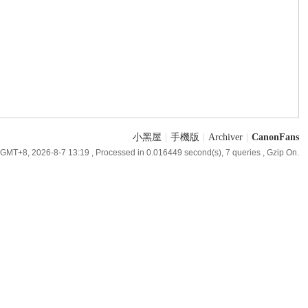
小黑屋
|
手機版
|
Archiver
|
CanonFans
GMT+8, 2026-8-7 13:19
, Processed in 0.016449 second(s), 7 queries , Gzip On.