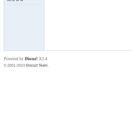
no
Powered by
Discuz!
X3.4
© 2001-2023
Discuz! Team
.
nF