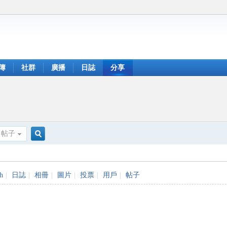
簿
社群
廣播
日誌
分享
帖子
搜
sh
|
日誌
|
相冊
|
圖片
|
投票
|
用戶
|
帖子
索