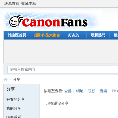
設為首頁
收藏本站
討論區首頁
攝影作品大集合
好友的...
最新熱門
相
分享
分享
按類型查看:
全部
|
網址
|
視頻
|
音樂
|
Fla
好友的分享
Ca
›
現在還沒分享
我的分享
隨便看看