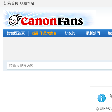
設為首頁
收藏本站
討論區首頁
攝影作品大集合
好友的...
最新熱門
相
請稍候..