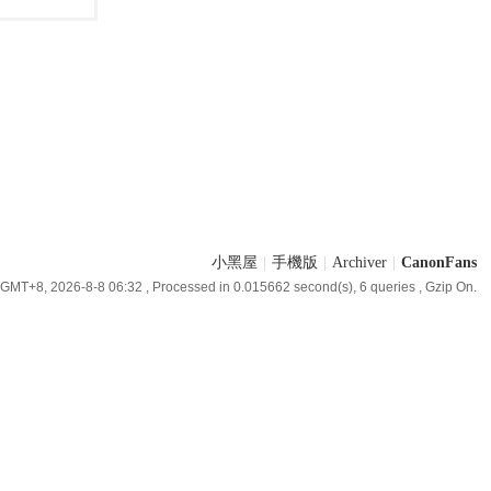
小黑屋
|
手機版
|
Archiver
|
CanonFans
GMT+8, 2026-8-8 06:32
, Processed in 0.015662 second(s), 6 queries , Gzip On.