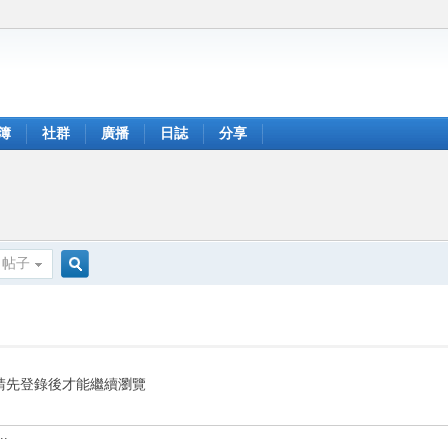
簿
社群
廣播
日誌
分享
帖子
搜
索
請先登錄後才能繼續瀏覽
.