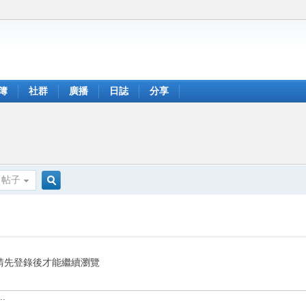
簿
社群
廣播
日誌
分享
帖子
搜
索
請先登錄後才能繼續瀏覽
.