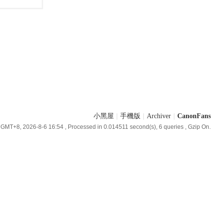
小黑屋
|
手機版
|
Archiver
|
CanonFans
GMT+8, 2026-8-6 16:54
, Processed in 0.014511 second(s), 6 queries , Gzip On.