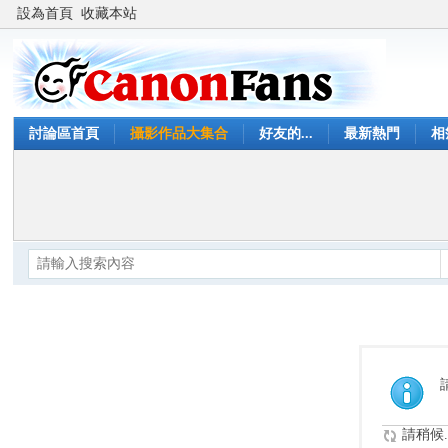
設為首頁
收藏本站
討論區首頁
攝影作品大集合
好友的...
最新熱門
相
請稍候..