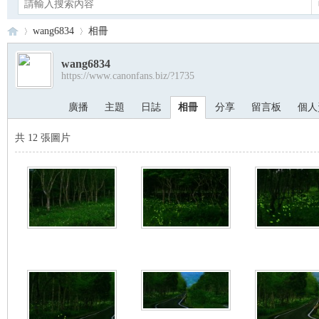
wang6834
相冊
wang6834
https://www.canonfans.biz/?1735
Ca
›
›
廣播
主題
日誌
相冊
分享
留言板
個人
共 12 張圖片
no