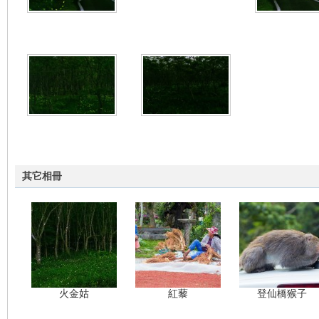
nF
其它相冊
an
火金姑
紅藜
登仙橋猴子