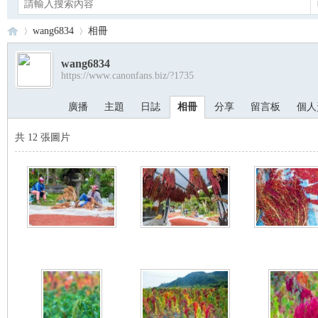
wang6834
相冊
wang6834
https://www.canonfans.biz/?1735
Ca
›
›
廣播
主題
日誌
相冊
分享
留言板
個人
共 12 張圖片
no