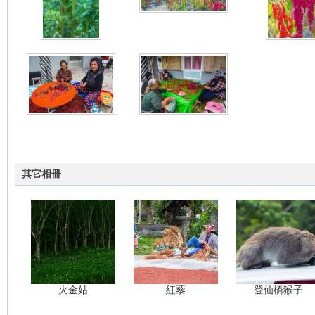
nF
其它相冊
an
火金姑
紅藜
登仙橋猴子