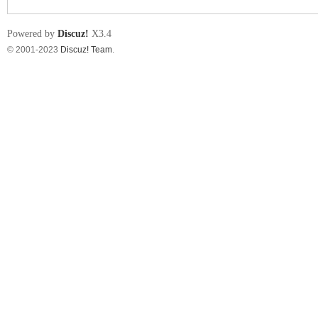
Powered by
Discuz!
X3.4
© 2001-2023
Discuz! Team
.
nF
an