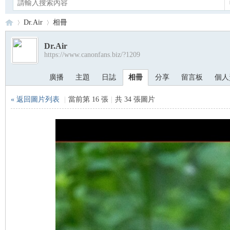
Dr.Air
相冊
Dr.Air
https://www.canonfans.biz/?1209
Ca
›
›
廣播
主題
日誌
相冊
分享
留言板
個人
« 返回圖片列表
|
當前第 16 張
|
共 34 張圖片
no