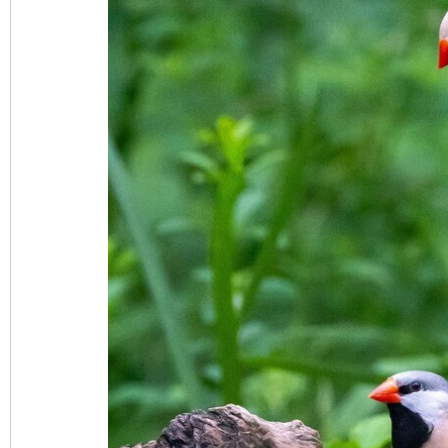
nF
an