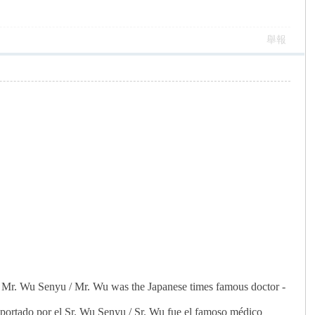
舉報
 Mr. Wu Senyu / Mr. Wu was the Japanese times famous doctor -
 aportado por el Sr. Wu Senyu / Sr. Wu fue el famoso médico