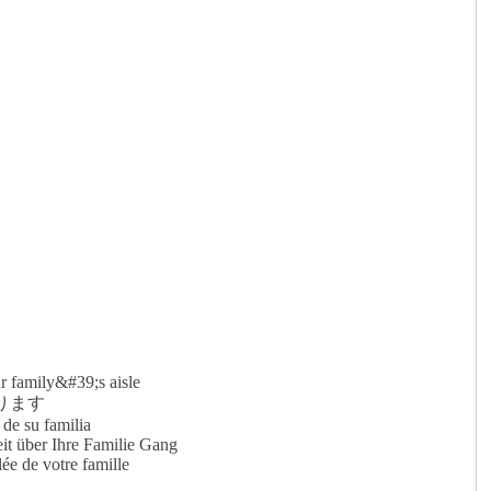
r family&#39;s aisle
ります
 de su familia
it über Ihre Familie Gang
lée de votre famille