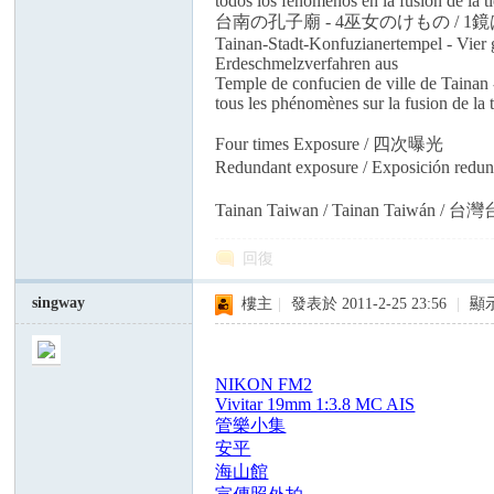
todos los fenómenos en la fusión de la ti
台南の孔子廟 - 4巫女のけもの /
Tainan-Stadt-Konfuzianertempel - Vier 
Erdeschmelzverfahren aus
Temple de confucien de ville de Tainan 
tous les phénomènes sur la fusion de la t
Four times Exposure / 四次曝光
Redundant exposure / Exposición red
Tainan Taiwan / Tainan Taiwán / 
回復
singway
樓主
|
發表於 2011-2-25 23:56
|
顯
NIKON FM2
Vivitar 19mm 1:3.8 MC AIS
管樂小集
安平
海山館