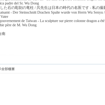
fica padre del Sr. Wu Dong
付した石の彫刻の竜柱 / 呉先生は日本の時代の名医です - 私の
atsamt - Der Steinschnitt Drachen Spalte wurde von Herrn Wu Senyu /
 Vater
 gouvernement de Taiwan - La sculpture sur pierre colonne dragon a été
phie père de M. Wu Dong
台灣台南
示全部樓層