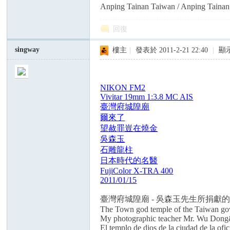
Anping Tainan Taiwan / Anping T
回復
an
singway
樓主
|
發表於 2011-2-21 22:40
|
顯
NIKON FM2
Vivitar 19mm 1:3.8 MC AIS
臺灣府城隍廟
爾來了
望赦罪豈在燒金
吳森玉
s
石雕龍柱
日本時代的名醫
FujiColor X-TRA 400
2011/01/15
臺灣府城隍廟 - 吳森玉先生所捐獻的
The Town god temple of the Taiwan gov
My photographic teacher Mr. Wu Dong&
El templo de dios de la ciudad de la of