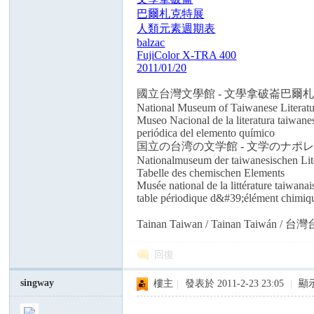
巴爾札克特展
人類元素週期表
balzac
FujiColor X-TRA 400
2011/01/20
國立台灣文學館 - 文學拿破崙巴爾札
National Museum of Taiwanese Literature
Museo Nacional de la literatura taiwanes
periódica del elemento químico
国立の台湾の文学館 - 文学のナポ
Nationalmuseum der taiwanesischen Liter
Tabelle des chemischen Elements
Musée national de la littérature taiwana
table périodique d&#39;élément chimiq
Tainan Taiwan / Tainan Taiwán / 
回復
singway
樓主
|
發表於 2011-2-23 23:05
|
顯