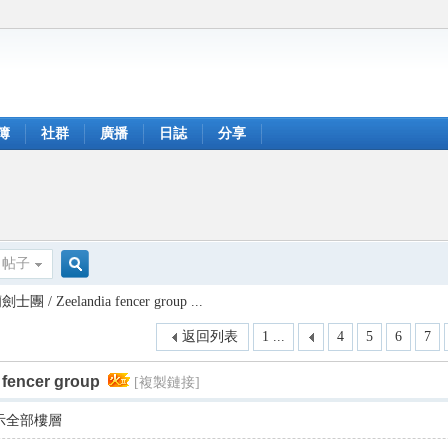
簿
社群
廣播
日誌
分享
帖子
搜
 Zeelandia fencer group ...
返回列表
1 ...
4
5
6
7
索
encer group
[複製鏈接]
示全部樓層