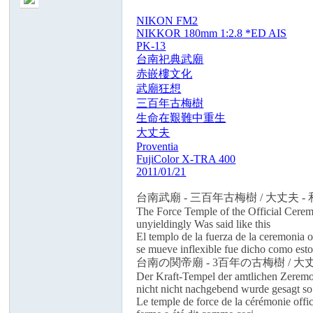
NIKON FM2
NIKKOR 180mm 1:2.8 *ED AIS
PK-13
台南祀典武廟
赤嵌樓文化
武廟狂想
三百年古梅樹
生命在艱難中重生
大丈夫
Proventia
FujiColor X-TRA 400
2011/01/21
台南武廟 - 三百年古梅樹 / 大丈夫
The Force Temple of the Official Cerem
unyieldingly Was said like this
El templo de la fuerza de la ceremonia 
se mueve inflexible fue dicho como est
台南の関帝廟 - 3百年の古梅樹 
Der Kraft-Tempel der amtlichen Zeremon
nicht nicht nachgebend wurde gesagt so
Le temple de force de la cérémonie offi