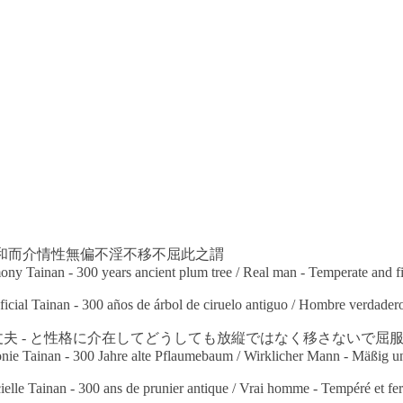
 - 和而介情性無偏不淫不移不屈此之謂
ony Tainan - 300 years ancient plum tree / Real man - Temperate and 
oficial Tainan - 300 años de árbol de ciruelo antiguo / Hombre verdade
o
/ 大丈夫 - と性格に介在してどうしても放縦ではなく移さない
ie Tainan - 300 Jahre alte Pflaumebaum / Wirklicher Mann - Mäßig un
cielle Tainan - 300 ans de prunier antique / Vrai homme - Tempéré et f