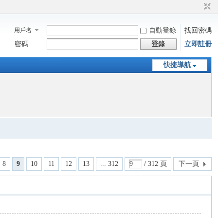
用戶名
自動登錄
找回密碼
密碼
登錄
立即註冊
快捷導航
8
9
10
11
12
13
... 312
/ 312 頁
下一頁