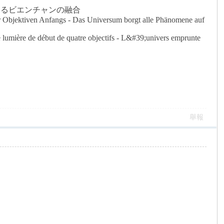
借りるビエンチャンの融合
ier Objektiven Anfangs - Das Universum borgt alle Phänomene auf
e lumière de début de quatre objectifs - L&#39;univers emprunte
舉報