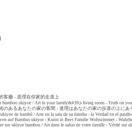
M
家的客廳 - 道理在你家的走道上
on bamboo ukiyoe / Art in your family&#39;s living room - Truth on you
 芸術のあるあなたの家の客間 - 道理はあなたの家の歩道の上にあ
ukiyoe de bambú / Arte en la sala de su familia - la Verdad en el pasillo
ven auf Bambus ukiyoe / Kunst in Ihrer Familie Wohnzimmer - Wahrhe
re sur ukiyoe bambou / Art dans le salon de votre famille - Vérité sur al