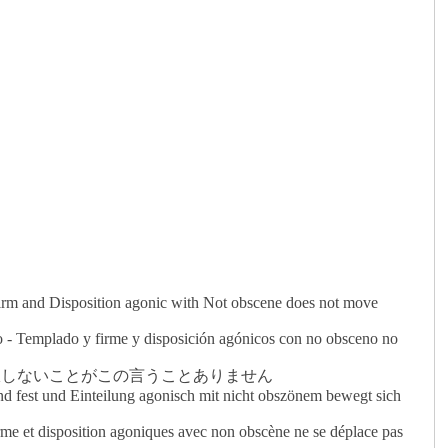
firm and Disposition agonic with Not obscene does not move
ro - Templado y firme y disposición agónicos con no obsceno no
で屈服しないことがこの言うことありません
d fest und Einteilung agonisch mit nicht obszönem bewegt sich
erme et disposition agoniques avec non obscène ne se déplace pas