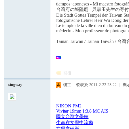
tiempos japoneses - Mi maestro fotográ
台湾府の城隍廟 - 呉森玉先生の寄
Die Stadt Gottes Tempel der Taiwan Sta
fotografische Lehrer Herr Wu Dong der
Le temple de la ville dieu du bureau du
médecin - Mon professeur de photogra
Tainan Taiwan / Tainan Taiwán / 
回復
singway
樓主
|
發表於 2011-2-22 23:22
|
顯
NIKON FM2
Vivitar 19mm 1:3.8 MC AIS
國立台灣文學館
生命在文學中流動
文學拿破崙