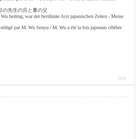
撮影の先生の呉と董の父
 Wu beitrug, war der berühmte Arzt japanischen Zeiten - Meine
 rédigé par M. Wu Senyu / M. Wu a été la fois japonais célèbre
舉報