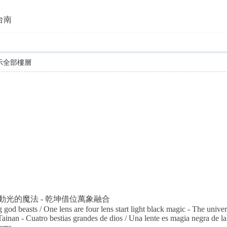
台灣台南
示全部樓層
啟動光的魔法 - 乾坤借位萬象融合
 god beasts / One lens are four lens start light black magic - The univ
inan - Cuatro bestias grandes de dios / Una lente es magia negra de la