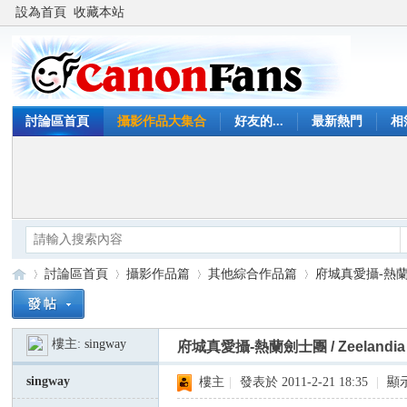
設為首頁
收藏本站
討論區首頁
攝影作品大集合
好友的...
最新熱門
相
討論區首頁
攝影作品篇
其他綜合作品篇
府城真愛攝-熱蘭劍士團 /
樓主:
singway
府城真愛攝-熱蘭劍士團 / Zeelandia f
Ca
»
›
›
›
singway
樓主
|
發表於 2011-2-21 18:35
|
顯