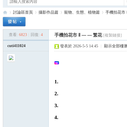
討論區首頁
攝影作品篇
寵物、生態、植物篇
手機拍花市 Ⅱ
查看:
6823
|
回復:
4
手機拍花市 Ⅱ — — 繁花
[複製鏈接]
Ca
»
›
›
›
cuti411024
發表於 2026-5-5 14:45
|
顯示全部樓
1.
2.
no
3.
4.