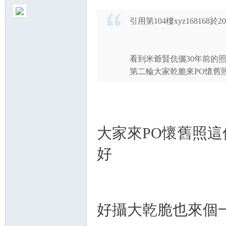
引用第104樓xyz168168於201
看到米爺賢伉儷30年前的
第二輪大家乾脆來PO懷舊照吧[s:5
大家來PO懷舊照這
好
好攝大乾脆也來個一馬當