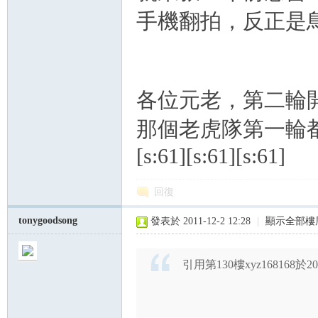
手機翻拍，反正是鳥鳥照也
各位元老，第二輪開始囉[s
那個老虎隊第一輪都還沒P
[s:61][s:61][s:61]
回復
tonygoodsong
發表於 2011-12-2 12:28
|
顯示全部樓
引用第130樓xyz168168於201