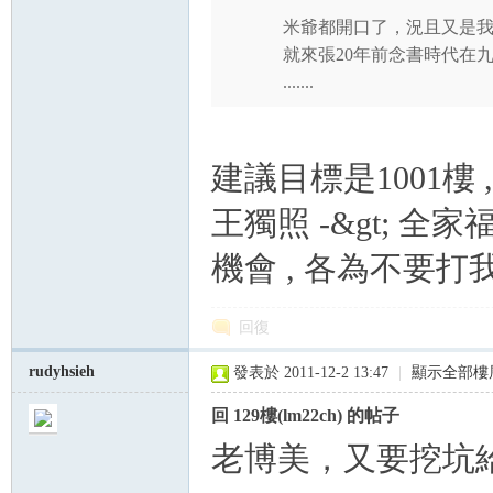
米爺都開口了，況且又是
就來張20年前念書時代在
.......
建議目標是1001樓 ,
王獨照 -&gt; 全家福
機會 , 各為不要打我
回復
rudyhsieh
發表於 2011-12-2 13:47
|
顯示全部樓
回 129樓(lm22ch) 的帖子
老博美，又要挖坑