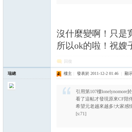
nF
沒什麼變啊！只是
所以ok的啦！祝嫂
回復
瑞總
樓主
|
發表於 2011-12-2 01:46
|
顯
an
引用第107樓lonelynomore於2
看了這帖才發現原來CF陪
希望元老越來越多!大家感
[s:71]