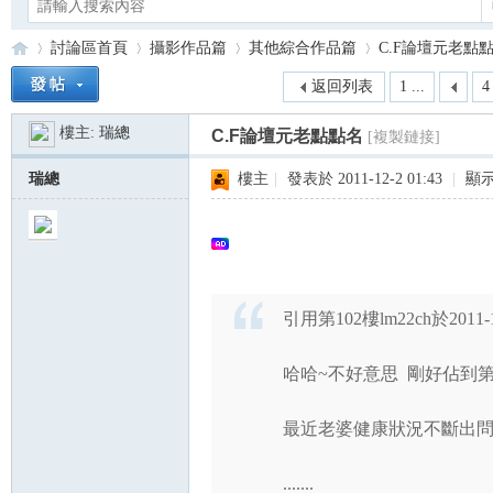
討論區首頁
攝影作品篇
其他綜合作品篇
C.F論壇元老點
返回列表
1 ...
4
樓主:
瑞總
C.F論壇元老點點名
[複製鏈接]
Ca
»
›
›
›
瑞總
樓主
|
發表於 2011-12-2 01:43
|
顯
引用第102樓lm22ch於2011-1
no
哈哈~不好意思 剛好佔到第1
最近老婆健康狀況不斷出問
.......