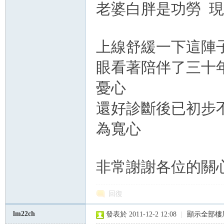
老婆白胖是功勞 現時
上線舒緩一下這陣
眼看著陪伴了三十
憂心
還好診斷後已初步
為寬心
非常謝謝各位的關心與祝福
回復
lm22ch
發表於 2011-12-2 12:08
|
顯示全部樓