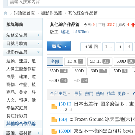
討論區首頁
攝影作品篇
其他綜合作品篇
版塊導航
其他綜合作品篇
今日:
0
|
主題:
5317
|
排名:
4
版主:
瑞總
,
ab1678mk
站務公告篇
Ca
»
›
›
日就月將篇
返 回
1 ...
4
攝影作品篇
運動、速度、追
1D X
4
5D III
31
600D
36
全部
焦篇
人像主題創作篇
350D
14
300D
60D
17
50D
8
風景、建築、遊
650D
14
6D
79
記篇
寵物、生態、植
物篇
商品、美食、靜
全部主題
最新
熱門
熱帖
精華
更多
no
物篇
人文、報導、活
日本出差行_圖多廢話多，畫質爛
[
5D II
]
動篇
幸福家庭篇
...
2
3
長短錄影篇
::: Frozen Ground 冰天雪地[六] 
[
6D
]
其他綜合作品篇
來點不一樣的黑白相片 bevis
[
600D
]
設備、器材篇