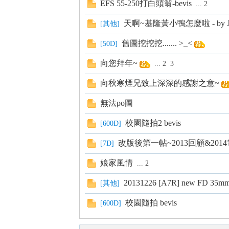
EFS 55-250打白頭翁-bevis
...
2
s
天啊~基隆黃小鴨怎麼啦 - by Jo
[
其他
]
舊圖挖挖挖....... >_<
[
50D
]
向您拜年~
...
2
3
向秋寒煙兄致上深深的感謝之意~
無法po圖
校園隨拍2 bevis
[
600D
]
改版後第一帖~2013回顧&201
[
7D
]
娘家風情
...
2
20131226 [A7R] new FD 35mm
[
其他
]
校園隨拍 bevis
[
600D
]