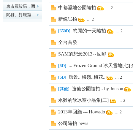
東市買駿馬，西
中都濕地公園隨拍
...
2
市買鞍韉，南市
閒聊、打屁篇
新鏡試拍
...
2
買轡
nF
悠閒的一天隨拍
[
650D
]
...
2
全台首發
SAM的想念2013～回顧
::: Frozen Ground 冰天雪地[七] 
[
6D
]
應景...梅嶺..梅花..
[
6D
]
...
2
an
逸仙公園隨拍 - by Jonson
[
其他
]
水雞的飲冰室小品集[二]
...
2
2013年回顧 --- Howado
...
2
公司隨拍 bevis