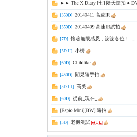
►► The X Diary [七] 陰天隨拍 ● 
s
20140411 高速IR
[
350D
]
20140409 高速IR試拍
[
350D
]
懷著無限感恩，謝謝各位！
[
7D
]
...
小楞
[
5D II
]
Childlike
[
60D
]
閒晃隨手拍
[
450D
]
高美
[
5D III
]
從前_現在_
[
60D
]
[Espio Mini][BW] 隨拍
老機測試
[
5D
]