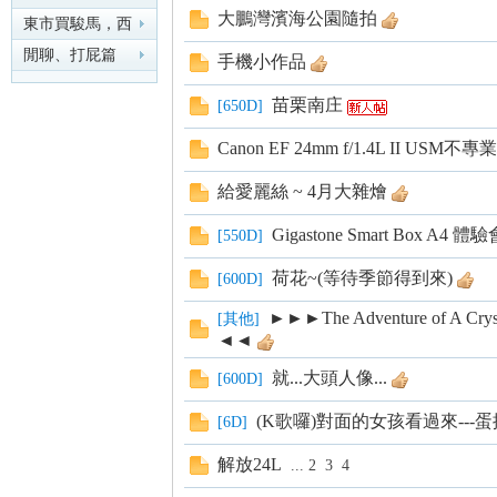
大鵬灣濱海公園隨拍
東市買駿馬，西
市買鞍韉，南市
閒聊、打屁篇
手機小作品
買轡
nF
苗栗南庄
[
650D
]
Canon EF 24mm f/1.4L II USM
給愛麗絲 ~ 4月大雜燴
Gigastone Smart Box A4 體驗
[
550D
]
荷花~(等待季節得到來)
[
600D
]
an
►►►The Adventure of A C
[
其他
]
◄◄
就...大頭人像...
[
600D
]
(K歌囉)對面的女孩看過來---蛋
[
6D
]
解放24L
...
2
3
4