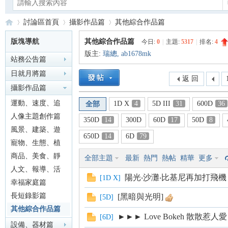
討論區首頁
攝影作品篇
其他綜合作品篇
版塊導航
其他綜合作品篇
今日:
0
|
主題:
5317
|
排名:
4
版主:
瑞總
,
ab1678mk
站務公告篇
Ca
»
›
›
日就月將篇
返 回
攝影作品篇
運動、速度、追
1D X
4
5D III
31
600D
36
全部
焦篇
人像主題創作篇
350D
14
300D
60D
17
50D
8
風景、建築、遊
650D
14
6D
79
記篇
寵物、生態、植
物篇
商品、美食、靜
全部主題
最新
熱門
熱帖
精華
更多
no
物篇
人文、報導、活
陽光‧沙灘‧比基尼再加打飛機！--
[
1D X
]
動篇
幸福家庭篇
長短錄影篇
[黑暗與光明]
[
5D
]
其他綜合作品篇
►►► Love Bokeh 散散惹人愛
[
6D
]
設備、器材篇