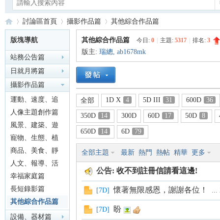
討論區首頁
攝影作品篇
其他綜合作品篇
版塊導航
其他綜合作品篇
今日:
0
|
主題:
5317
|
排名:
3
版主:
瑞總
,
ab1678mk
站務公告篇
Ca
»
›
›
日就月將篇
攝影作品篇
運動、速度、追
1D X
4
5D III
31
600D
36
全部
焦篇
人像主題創作篇
350D
14
300D
60D
17
50D
8
風景、建築、遊
650D
14
6D
79
記篇
寵物、生態、植
物篇
商品、美食、靜
全部主題
最新
熱門
熱帖
精華
更多
no
物篇
人文、報導、活
公告:
收不到註冊信請看這邊!
動篇
幸福家庭篇
長短錄影篇
懷著無限感恩，謝謝各位！
[
7D
]
...
其他綜合作品篇
盼
[
7D
]
設備、器材篇