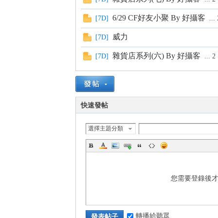
s
6/29 CF好友小聚 By 好攝客
[
7D
]
...
威力
[
7D
]
雜貨店系列(六) By 好攝客
[
7D
]
...
2
快速發帖
選擇主題分類
您需要登錄後
轉播給聽眾
發表帖子