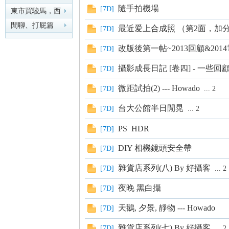
隨手拍機場
[
7D
]
東市買駿馬，西
市買鞍韉，南市
閒聊、打屁篇
最近爱上合成照 （第2面，加
[
7D
]
買轡
nF
改版後第一帖~2013回顧&201
[
7D
]
攝影成長日記 [卷四] - 一些回
[
7D
]
微距試拍(2) --- Howado
[
7D
]
...
2
台大公館半日閒晃
[
7D
]
...
2
PS HDR
[
7D
]
an
DIY 相機鏡頭安全帶
[
7D
]
雜貨店系列(八) By 好攝客
[
7D
]
...
2
夜晚 黑白攝
[
7D
]
天鵝, 夕景, 靜物 --- Howado
[
7D
]
雜貨店系列(七) By 好攝客
[
7D
]
...
2