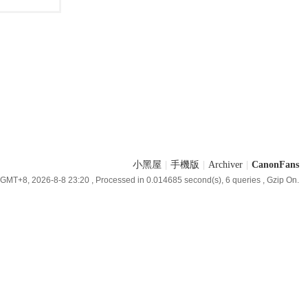
小黑屋
|
手機版
|
Archiver
|
CanonFans
GMT+8, 2026-8-8 23:20
, Processed in 0.014685 second(s), 6 queries , Gzip On.