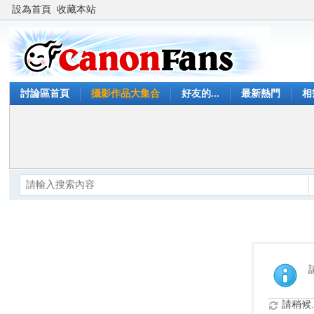
設為首頁
收藏本站
討論區首頁
攝影作品大集合
好友的...
最新熱門
相
請稍候..