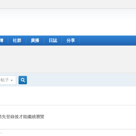
簿
社群
廣播
日誌
分享
帖子
搜
索
請先登錄後才能繼續瀏覽
.