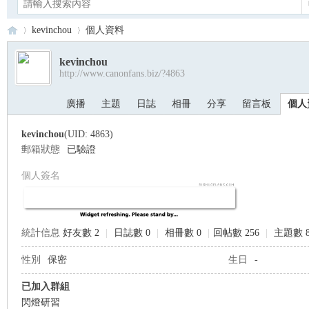
kevinchou
個人資料
kevinchou
http://www.canonfans.biz/?4863
Ca
›
›
廣播
主題
日誌
相冊
分享
留言板
個人
kevinchou
(UID: 4863)
郵箱狀態
已驗證
個人簽名
no
統計信息
好友數 2
|
日誌數 0
|
相冊數 0
|
回帖數 256
|
主題數 
性別
保密
生日
-
已加入群組
閃燈研習