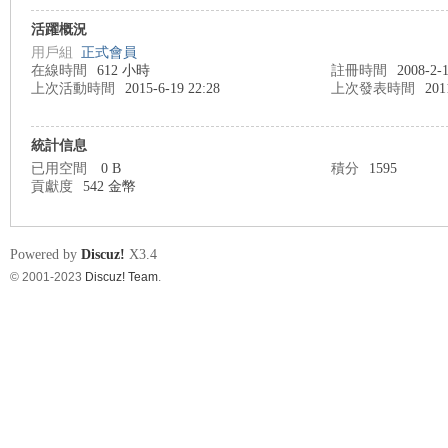
活躍概況
用戶組
正式會員
在線時間
612 小時
註冊時間
2008-2-1
nF
上次活動時間
2015-6-19 22:28
上次發表時間
201
統計信息
已用空間
0 B
積分
1595
貢獻度
542 金幣
Powered by
Discuz!
X3.4
© 2001-2023
Discuz! Team
.
an