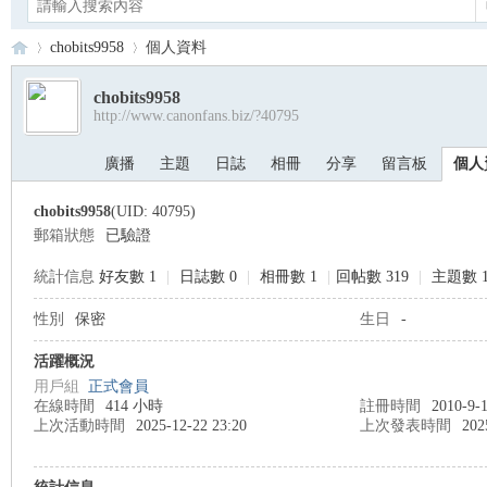
chobits9958
個人資料
chobits9958
http://www.canonfans.biz/?40795
Ca
›
›
廣播
主題
日誌
相冊
分享
留言板
個人
chobits9958
(UID: 40795)
郵箱狀態
已驗證
統計信息
好友數 1
|
日誌數 0
|
相冊數 1
|
回帖數 319
|
主題數 1
性別
保密
生日
-
no
活躍概況
用戶組
正式會員
在線時間
414 小時
註冊時間
2010-9-1
上次活動時間
2025-12-22 23:20
上次發表時間
202