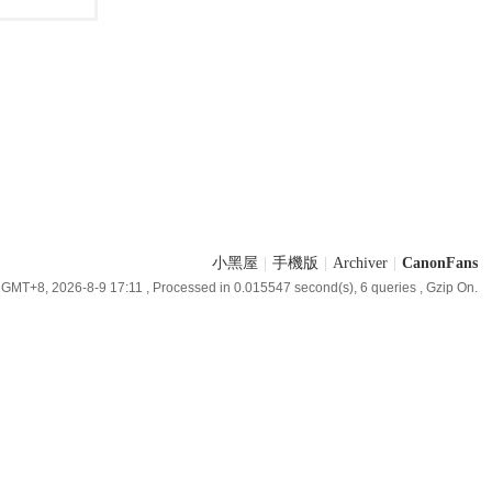
小黑屋
|
手機版
|
Archiver
|
CanonFans
GMT+8, 2026-8-9 17:11
, Processed in 0.015547 second(s), 6 queries , Gzip On.