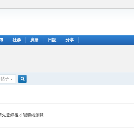
簿
社群
廣播
日誌
分享
帖子
搜
索
請先登錄後才能繼續瀏覽
.