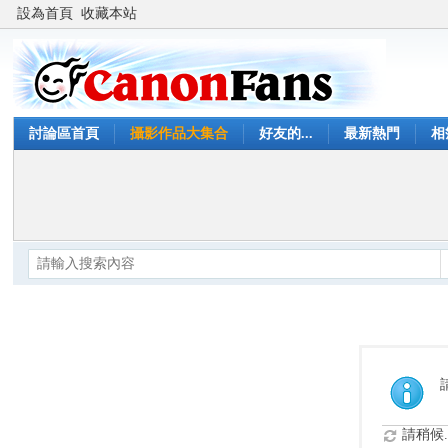
設為首頁
收藏本站
討論區首頁
攝影作品大集合
好友的...
最新熱門
相
請稍候..