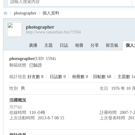
photographer
個人資料
photographer
http://www.canonfans.biz/?1594
Ca
›
›
廣播
主題
日誌
相冊
分享
留言板
個人
photographer
(UID: 1594)
郵箱狀態
已驗證
統計信息
好友數 8
|
日誌數 0
|
相冊數 0
|
回帖數 68
|
主題數 1
性別
男
生日
1976 年 10 
no
活躍概況
用戶組
在線時間
110 小時
註冊時間
2007-7-2
上次活動時間
2013-8-7 08:15
上次發表時間
201