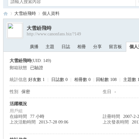
大雪紛飛時
個人資料
大雪紛飛時
http://www.canonfans.biz/?149
Ca
›
›
廣播
主題
日誌
相冊
分享
留言板
個人
大雪紛飛時
(UID: 149)
郵箱狀態
已驗證
統計信息
好友數 1
|
日誌數 0
|
相冊數 0
|
回帖數 108
|
主題數 1
性別
保密
生日
-
no
活躍概況
用戶組
在線時間
77 小時
註冊時間
2007-2-2
上次活動時間
2013-7-28 09:06
上次發表時間
201