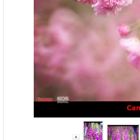
nF
an