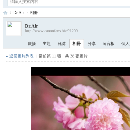
Dr.Air
相冊
Dr.Air
http://www.canonfans.biz/?1209
Ca
›
›
廣播
主題
日誌
相冊
分享
留言板
個人
« 返回圖片列表
|
當前第 11 張
|
共 38 張圖片
no