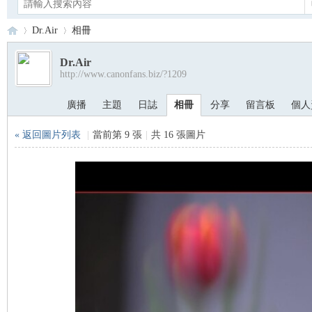
Dr.Air
相冊
Dr.Air
http://www.canonfans.biz/?1209
Ca
›
›
廣播
主題
日誌
相冊
分享
留言板
個人
« 返回圖片列表
|
當前第 9 張
|
共 16 張圖片
no