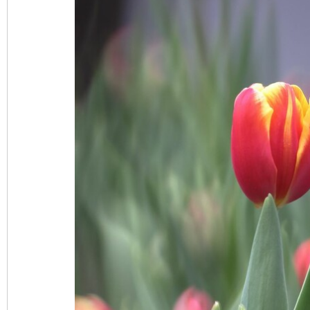
nF
an