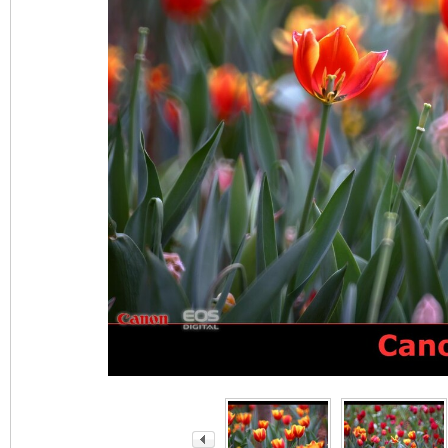
nF
an