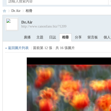
Dr.Air
相冊
Dr.Air
http://www.canonfans.biz/?1209
Ca
›
›
廣播
主題
日誌
相冊
分享
留言板
個人
« 返回圖片列表
|
當前第 12 張
|
共 16 張圖片
no