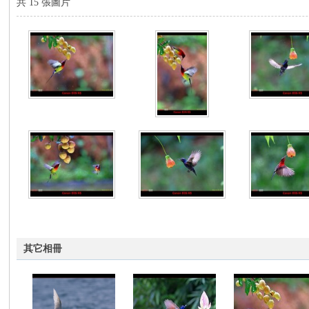
共 15 張圖片
no
nF
其它相冊