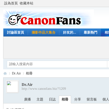
設為首頁
收藏本站
討論區首頁
攝影作品大集合
好友的...
最新熱門
相
Dr.Air
相冊
Dr.Air
http://www.canonfans.biz/?1209
Ca
›
›
廣播
主題
日誌
相冊
分享
留言板
個