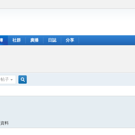
簿
社群
廣播
日誌
分享
帖子
搜
索
人資料