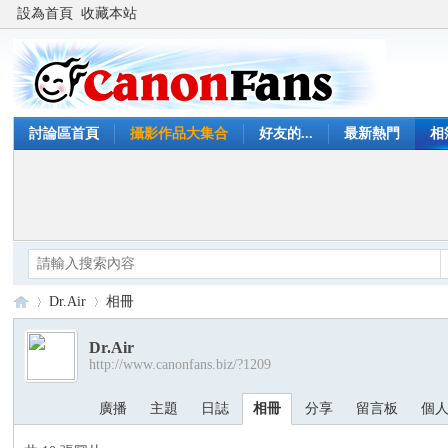
設為首頁
收藏本站
討論區首頁
攝影作品大集合
好友的...
最新熱門
相
Dr.Air
相冊
Dr.Air
http://www.canonfans.biz/?1209
Ca
›
›
廣播
主題
日誌
相冊
分享
留言板
個