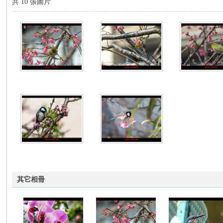
共 10 張圖片
no
nF
其它相冊