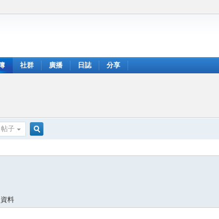
簿
社群
廣播
日誌
分享
帖子
搜
索
人資料