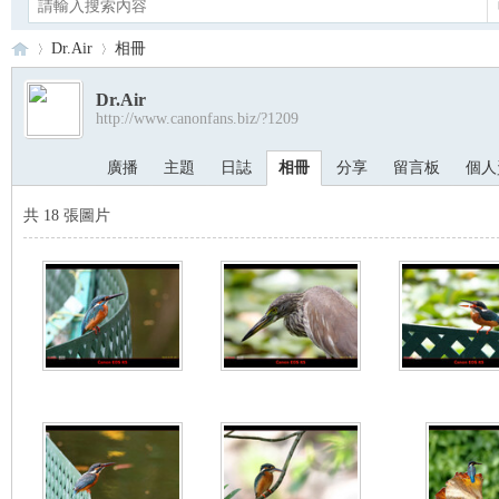
Dr.Air
相冊
Dr.Air
http://www.canonfans.biz/?1209
Ca
›
›
廣播
主題
日誌
相冊
分享
留言板
個人
共 18 張圖片
no