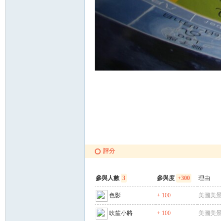
評分
參與人數
3
參與度
+300
理由
色影
+ 100
美圖美景
吹笙小將
+ 100
美圖美景