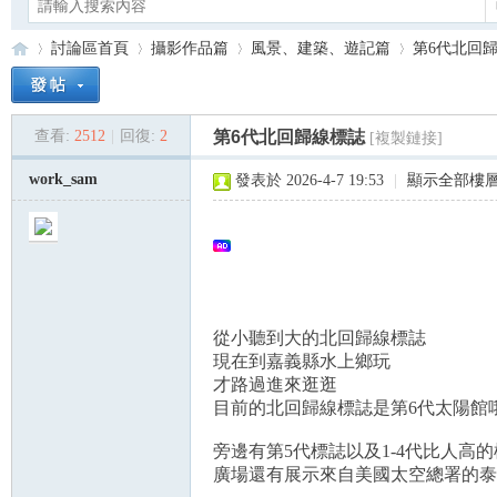
討論區首頁
攝影作品篇
風景、建築、遊記篇
第6代北回
查看:
2512
|
回復:
2
第6代北回歸線標誌
[複製鏈接]
Ca
»
›
›
›
work_sam
發表於 2026-4-7 19:53
|
顯示全部樓
從小聽到大的北回歸線標誌
現在到嘉義縣水上鄉玩
no
才路過進來逛逛
目前的北回歸線標誌是第6代太陽館
旁邊有第5代標誌以及1-4代比人高
廣場還有展示來自美國太空總署的泰