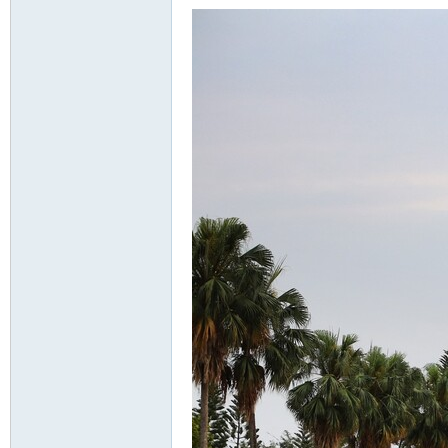
nF
an