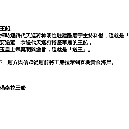
王船。
擇時迎請代天巡狩神明進駐建醮廟宇主持科儀，這就是
要送駕，恭送代天巡狩搭座華麗的王船，
玉皇上帝稟明與繳旨，這就是「送王」。
下，廟方與信眾從廟前將王船拉牽到喜樹黃金海岸。
備牽拉王船