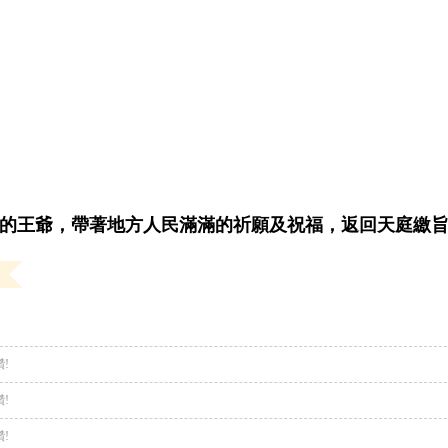
的王爺，帶著地方人民滿滿的祈願及祝福，返回天庭繳
!
!
!