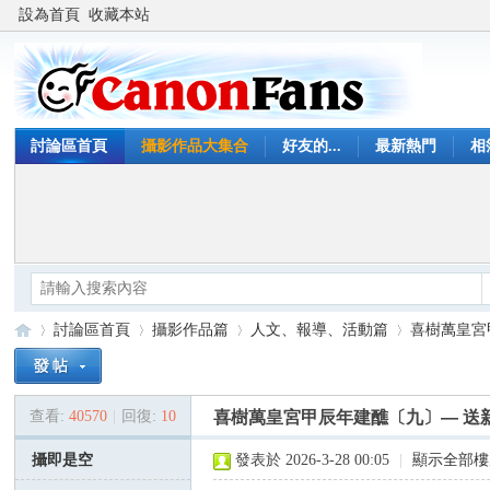
設為首頁
收藏本站
討論區首頁
攝影作品大集合
好友的...
最新熱門
相
討論區首頁
攝影作品篇
人文、報導、活動篇
喜樹萬皇宮甲
查看:
40570
|
回復:
10
喜樹萬皇宮甲辰年建醮〔九〕— 送新王
Ca
»
›
›
›
攝即是空
發表於 2026-3-28 00:05
|
顯示全部樓