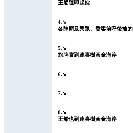
王船隨即起錠
4.↘
an
各陣頭及民眾、香客前呼後擁的
5.↘
旗牌官到達喜樹黃金海岸
6.↘
s
7.↘
8.↘
王船也到達喜樹黃金海岸