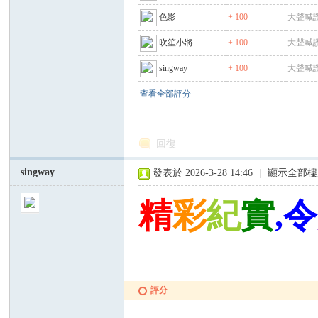
色影
+ 100
大聲喊讚
吹笙小將
+ 100
大聲喊讚
singway
+ 100
大聲喊讚
查看全部評分
回復
singway
發表於 2026-3-28 14:46
|
顯示全部樓
精
彩
紀
實
,令
評分