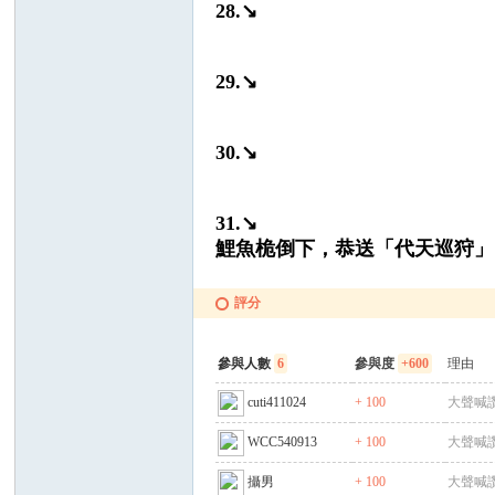
28.↘
29.↘
30.↘
31.↘
鯉魚桅倒下，恭送「代天巡狩」
評分
參與人數
6
參與度
+600
理由
cuti411024
+ 100
大聲喊讚
WCC540913
+ 100
大聲喊讚
攝男
+ 100
大聲喊讚