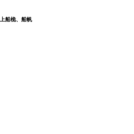
上船桅、船帆