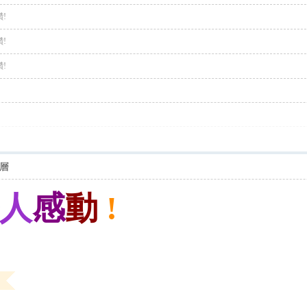
!
!
!
層
人
感
動
!