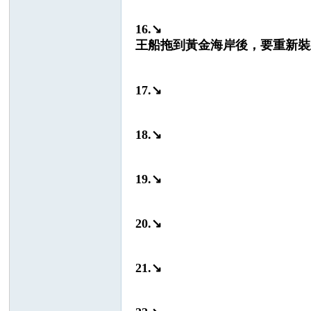
16.↘
王船拖到黃金海岸後，要重新裝
17.↘
18.↘
19.↘
20.↘
21.↘