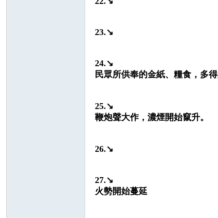
22.↘
23.↘
24.↘
民眾所供奉的金紙、糧食，多得
25.↘
鞭炮聲大作，濃煙開始竄升。
26.↘
27.↘
火勢開始蔓延