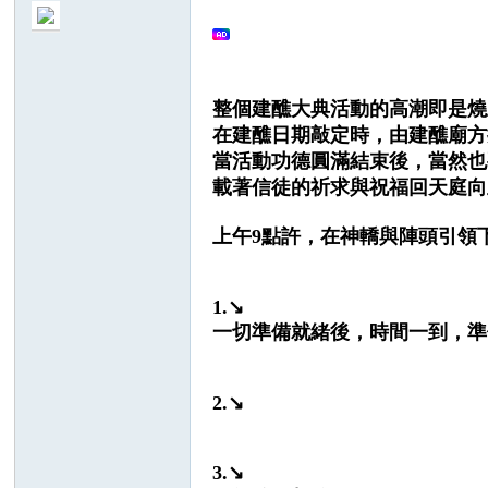
整個建醮大典活動的高潮即是燒
在建醮日期敲定時，由建醮廟方
no
當活動功德圓滿結束後，當然也
載著信徒的祈求與祝福回天庭向
上午9點許，在神轎與陣頭引領
1.↘
一切準備就緒後，時間一到，準
nF
2.↘
3.↘