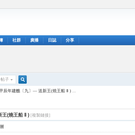
簿
社群
廣播
日誌
分享
帖子
搜
辰年建醮〔九〕— 送新王(燒王船 Ⅱ ) ...
索
(燒王船 Ⅱ )
[複製鏈接]
層