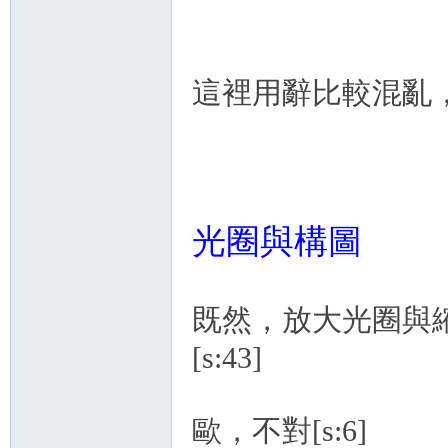
這裡用辭比較混亂
光圈與構圖
既然，放大光圈與縮小
[s:43]
歐，不對[s:6]