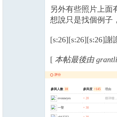
另外有些照片上面有文
想說只是找個例子
[s:26][s:26][s:26]
[
本帖最後由 grantlia
評分
參與人數
10
參與度
+145
理由
evonneyes
+ 20
很详细
一聖
+ 30