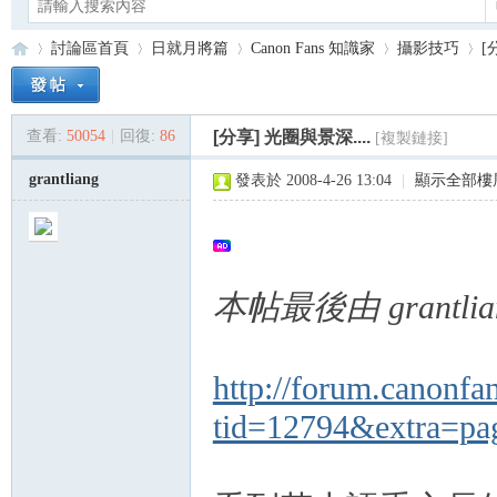
討論區首頁
日就月將篇
Canon Fans 知識家
攝影技巧
[
查看:
50054
|
回復:
86
[分享] 光圈與景深....
[複製鏈接]
Ca
»
›
›
›
›
grantliang
發表於 2008-4-26 13:04
|
顯示全部樓
本帖最後由 grantlian
no
http://forum.canonfa
tid=12794&extra=p