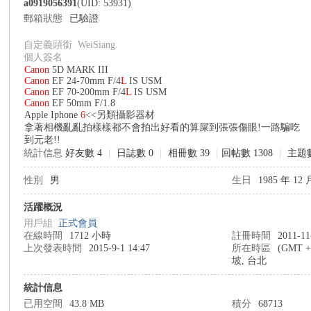
a0919056391
(UID: 53931)
郵箱狀態
已驗證
自定義頭銜
WeiSiang
個人簽名
Canon
5D MARK III
Canon
EF 24-70mm F/4
L
IS USM
Canon
EF 70-200mm F/4
L
IS USM
no
Canon
EF 50mm F/1.8
Apple Iphone
6
<<另類攝影器材
拿著相機亂亂拍樣樣都不會拍出好看的算屎到張張傷眼!一路騙吃
到元老!!
統計信息
好友數 4
|
日誌數 0
|
相冊數 39
|
回帖數 1308
|
主題數
性別
男
生日
1985 年 12 
活躍概況
用戶組
正式會員
nF
在線時間
1712 小時
註冊時間
2011-11
上次發表時間
2015-9-1 14:47
所在時區
(GMT 
坡, 台北
統計信息
已用空間
43.8 MB
積分
68713