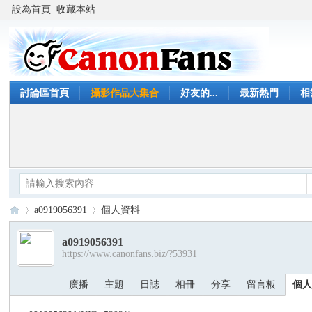
設為首頁
收藏本站
討論區首頁
攝影作品大集合
好友的...
最新熱門
相
a0919056391
個人資料
a0919056391
https://www.canonfans.biz/?53931
Ca
›
›
廣播
主題
日誌
相冊
分享
留言板
個