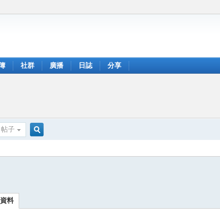
簿
社群
廣播
日誌
分享
帖子
搜
索
人資料