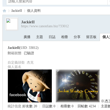
JackieII
個人資料
JackieII
https://www.canonfans.biz/?33012
Ca
›
›
廣播
主題
日誌
相冊
分享
留言板
個人
JackieII
(UID: 33012)
郵箱狀態
已驗證
自定義頭銜
杰克
個人簽名
no
※杰
統計信息
好友數 20
|
日誌數 0
|
相冊數 0
|
回帖數 4234
|
主題數