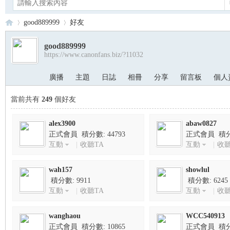
good889999
好友
good889999
https://www.canonfans.biz/?11032
Ca
›
›
廣播
主題
日誌
相冊
分享
留言板
個人
當前共有
249
個好友
alex3900
abaw0827
正式會員 積分數: 44793
正式會員 積分數
互動
|
收聽TA
互動
|
收聽
no
wah157
showlul
積分數: 9911
積分數: 6245
互動
|
收聽TA
互動
|
收聽
wanghaou
WCC540913
正式會員 積分數: 10865
正式會員 積分