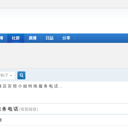
簿
社群
廣播
日誌
分享
帖子
搜
 店 宾 馆 小 姐 特 殊 服 务 电 话 ...
索
服 务 电 话
[複製鏈接]
層