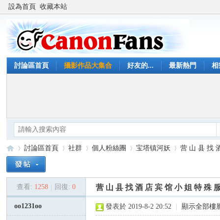
設為首頁
收藏本站
討論區首頁
攝影作品大集合
好友的...
最新熱門
相
討論區首頁
社群
個人粉絲團
宝塔镇河妖
营 山 县 找 酒
查看:
1258
|
回復:
0
营 山 县 找 酒 店 宾 馆 小 姐 特 殊 
Ca
»
›
›
›
›
oo1231oo
發表於 2019-8-2 20:52
|
顯示全部樓