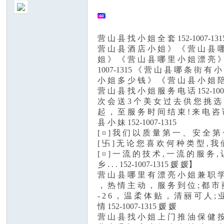
营 山 县 找 小 姐 全 套 152-1007-13
营 山 县 酒 店 小 姐 》 《 营 山 县 哪
姐 》 《 营 山 县 哪 里 小 姐 漂 亮 》 
no
1007-1315 《 营 山 县 哪 条 街 有 
小 姐 多 少 钱 》 《 营 山 县 小 姐 陪 游
营 山 县 找 小 姐 服 务 电 话 152-100
次 会 送 3 个 美 女 过 去 供 您 挑 
起 ， 至 服 务 时 间 结 束 ! 来 电 咨 询:
县 小 妹 152-1007-1315
[ ¤ ] 我 们 以 质 量 第 一 、 安 全 第
[ 卐 ] 无 论 您 喜 欢 何 种 类 型 , 我
[ ¤ ] 一 流 的 技 术 , 一 流 的 服 务
乡 . . . 152-1007-1315 媛 媛】
nF
营 山 县 哪 里 有 漂 亮 小 姐 兼 职 学 妹
， 热 情 主 动 ， 服 务 到 位 ; 都 市 丽 
- 2 6 ， 温 柔 体 贴 ， 清 丽 可 人 ; 业
情 152-1007-1315 媛 媛
营 山 县 找 小 姐 上 门 推 油 保 健 按 