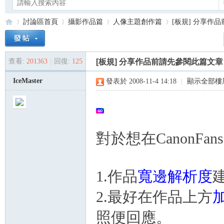
討論區首頁
攝影作品篇
人像主題創作篇
[板規] 分享作
查看:
201363
|
回復:
125
[板規] 分享作品前請先參閱此篇文章
Ca
»
›
›
›
IceMaster
發表於 2008-11-4 14:18
|
顯示全部樓
對於想在CanonF
no
1.作品
寬邊解析度
建
2.最好在作品上方
照便回應。