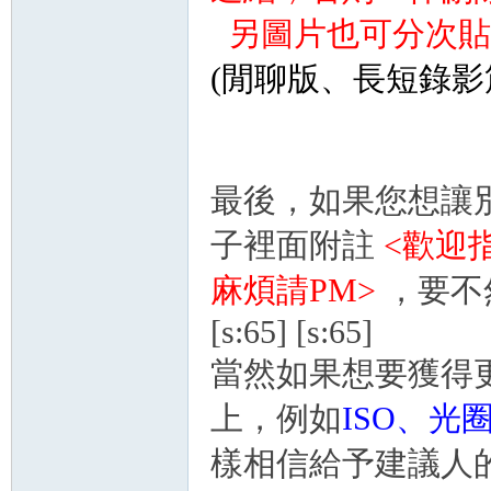
另圖片也可分次貼
s
(閒聊版、長短錄影
最後，如果您想讓
子裡面附註
<歡迎指
麻煩請PM>
，要不
[s:65] [s:65]
當然如果想要獲得
上，例如
ISO、
樣相信給予建議人