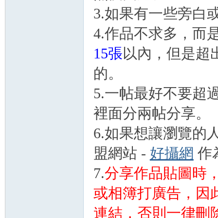
3.如果有一些旁白
4.作品不求多，而是
nF
15張
以內，但是超
的。
5.一帖最好不要超
裡面分兩帖分享。
6.如果想讓瀏覽
an
盟網站 -
好攝網
作
7.
分享作品貼圖時，
或相簿打廣告，因
連結，否則一律刪