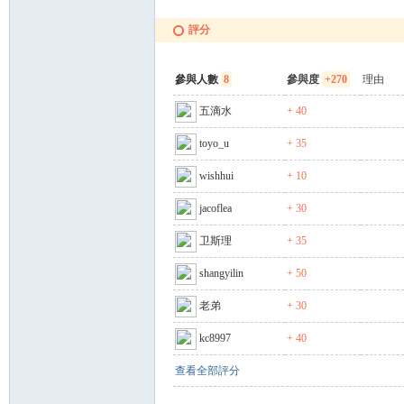
評分
參與人數
8
參與度
+270
理由
五滴水
+ 40
toyo_u
+ 35
wishhui
+ 10
jacoflea
+ 30
卫斯理
+ 35
shangyilin
+ 50
老弟
+ 30
kc8997
+ 40
查看全部評分