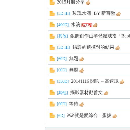
2015月曆分享
s
玫瑰水滴- BY 新百微
[
5D III
]
水滴
[
400D
]
銀飾創作山羊骷髏戒指『Bapho
[
其他
]
錯誤的選擇對的結果
[
5D III
]
無題
[
60D
]
無題
[
60D
]
20141116 閒暇 -- 高速IR
[
350D
]
攝影器材勸善文
[
其他
]
等待
[
60D
]
※※就是愛綜合---蛋拔
[
6D
]