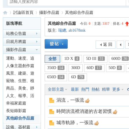
討論區首頁
攝影作品篇
其他綜合作品篇
版塊導航
其他綜合作品篇
今日:
0
|
主題:
5317
|
排名:
4
版主:
瑞總
,
ab1678mk
站務公告篇
Ca
»
›
›
日就月將篇
返 回
攝影作品篇
運動、速度、追
1D X
4
5D III
31
600D
36
全部
焦篇
人像主題創作篇
350D
14
300D
60D
17
50D
8
風景、建築、遊
650D
14
6D
79
記篇
寵物、生態、植
物篇
商品、美食、靜
全部主題
最新
熱門
熱帖
精華
更多
no
物篇
人文、報導、活
涓流，一張流
動篇
幸福家庭篇
長短錄影篇
時間洪流裡消逝的古老習慣
其他綜合作品篇
城市軌跡，一張流
設備、器材篇