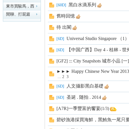
黑白水滴系列
[
60D
]
東市買駿馬，西
市買鞍韉，南市
閒聊、打屁篇
舊時回憶
買轡
nF
待 出閣
Universal Studio Singapore （1
[
6D
]
【中国广西】Day 4 - 桂林 - 世外桃
[
6D
]
[GF2] ::: City Snapshots 城市小品 [一] 
►►► Happy Chinese New Year 
...
2
3
an
人文攝影黑白基礎
[
6D
]
圣诞 . 随拍 . 2014
[
6D
]
[A7R]一季豐富的饗宴(1/3)
碧砂漁港採買海鮮，黑鮪魚一尾只要NTD