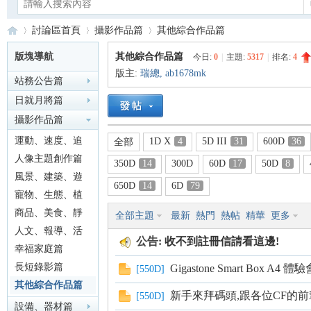
討論區首頁
攝影作品篇
其他綜合作品篇
版塊導航
其他綜合作品篇
今日:
0
|
主題:
5317
|
排名:
4
版主:
瑞總
,
ab1678mk
站務公告篇
Ca
»
›
›
日就月將篇
攝影作品篇
運動、速度、追
1D X
4
5D III
31
600D
36
全部
焦篇
人像主題創作篇
350D
14
300D
60D
17
50D
8
風景、建築、遊
650D
14
6D
79
記篇
寵物、生態、植
物篇
商品、美食、靜
全部主題
最新
熱門
熱帖
精華
更多
no
物篇
人文、報導、活
公告:
收不到註冊信請看這邊!
動篇
幸福家庭篇
長短錄影篇
Gigastone Smart Box A4 體驗
[
550D
]
其他綜合作品篇
新手來拜碼頭,跟各位CF的
[
550D
]
設備、器材篇