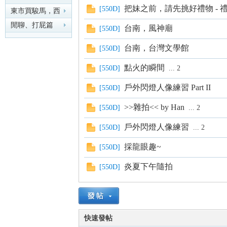
把妹之前，請先挑好禮物 - 
[
550D
]
東市買駿馬，西
市買鞍韉，南市
閒聊、打屁篇
台南，風神廟
[
550D
]
買轡
nF
台南，台灣文學館
[
550D
]
點火的瞬間
[
550D
]
...
2
戶外閃燈人像練習 Part II
[
550D
]
>>雜拍<< by Han
[
550D
]
...
2
戶外閃燈人像練習
[
550D
]
...
2
an
採龍眼趣~
[
550D
]
炎夏下午隨拍
[
550D
]
快速發帖