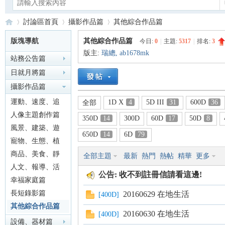
討論區首頁
攝影作品篇
其他綜合作品篇
版塊導航
其他綜合作品篇
今日:
0
|
主題:
5317
|
排名:
3
版主:
瑞總
,
ab1678mk
站務公告篇
Ca
»
›
›
日就月將篇
攝影作品篇
運動、速度、追
1D X
4
5D III
31
600D
36
全部
焦篇
人像主題創作篇
350D
14
300D
60D
17
50D
8
風景、建築、遊
650D
14
6D
79
記篇
寵物、生態、植
物篇
商品、美食、靜
全部主題
最新
熱門
熱帖
精華
更多
no
物篇
人文、報導、活
公告:
收不到註冊信請看這邊!
動篇
幸福家庭篇
長短錄影篇
20160629 在地生活
[
400D
]
其他綜合作品篇
20160630 在地生活
[
400D
]
設備、器材篇