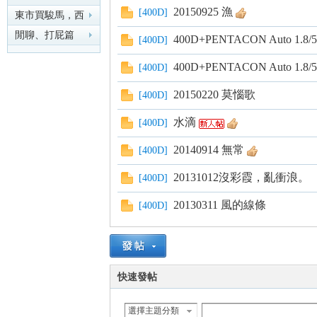
20150925 漁
[
400D
]
東市買駿馬，西
市買鞍韉，南市
閒聊、打屁篇
400D+PENTACON Auto 1.8/
[
400D
]
買轡
nF
400D+PENTACON Auto 1.8/
[
400D
]
20150220 莫惱歌
[
400D
]
水滴
[
400D
]
20140914 無常
[
400D
]
20131012沒彩霞，亂衝浪。
[
400D
]
an
20130311 風的線條
[
400D
]
快速發帖
選擇主題分類