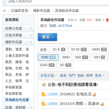
討論區首頁
攝影作品篇
其他綜合作品篇
版塊導航
其他綜合作品篇
今日:
0
|
主題:
5317
|
排名:
3
版主:
瑞總
,
ab1678mk
站務公告篇
Ca
»
›
›
日就月將篇
攝影作品篇
運動、速度、追
1D X
4
5D III
31
600D
36
全部
焦篇
人像主題創作篇
350D
14
300D
60D
17
50D
8
風景、建築、遊
650D
14
6D
79
記篇
寵物、生態、植
物篇
商品、美食、靜
全部主題
最新
熱門
熱帖
精華
更多
no
物篇
人文、報導、活
公告:
收不到註冊信請看這邊!
動篇
幸福家庭篇
長短錄影篇
20160621 在地生活
[
350D
]
其他綜合作品篇
20141116 閒暇 -- 高速IR
[
350D
]
設備、器材篇