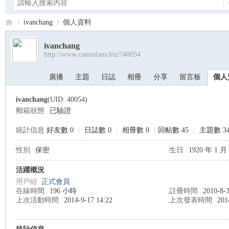
ivanchang
個人資料
ivanchang
http://www.canonfans.biz/?40054
Ca
›
›
廣播
主題
日誌
相冊
分享
留言板
個人
ivanchang
(UID: 40054)
郵箱狀態
已驗證
統計信息
好友數 0
|
日誌數 0
|
相冊數 0
|
回帖數 45
|
主題數 3
性別
保密
生日
1920 年 1 月
no
活躍概況
用戶組
正式會員
在線時間
196 小時
註冊時間
2010-8-3
上次活動時間
2014-9-17 14:22
上次發表時間
201