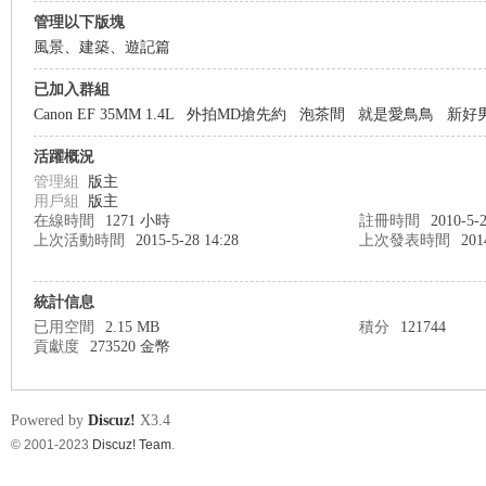
管理以下版塊
風景、建築、遊記篇
nF
已加入群組
Canon EF 35MM 1.4L
外拍MD搶先約
泡茶間
就是愛鳥鳥
新好男
活躍概況
管理組
版主
用戶組
版主
在線時間
1271 小時
註冊時間
2010-5-2
上次活動時間
2015-5-28 14:28
上次發表時間
201
統計信息
an
已用空間
2.15 MB
積分
121744
貢獻度
273520 金幣
Powered by
Discuz!
X3.4
© 2001-2023
Discuz! Team
.