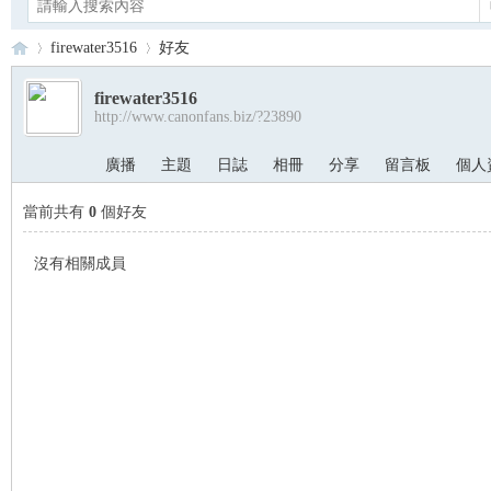
firewater3516
好友
firewater3516
http://www.canonfans.biz/?23890
Ca
›
›
廣播
主題
日誌
相冊
分享
留言板
個人
當前共有
0
個好友
沒有相關成員
no