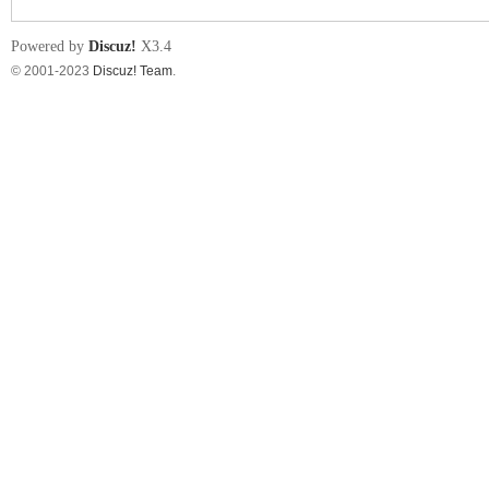
Powered by
Discuz!
X3.4
© 2001-2023
Discuz! Team
.
nF
an