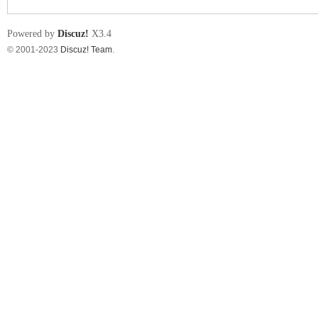
Powered by
Discuz!
X3.4
© 2001-2023
Discuz! Team
.
nF
an