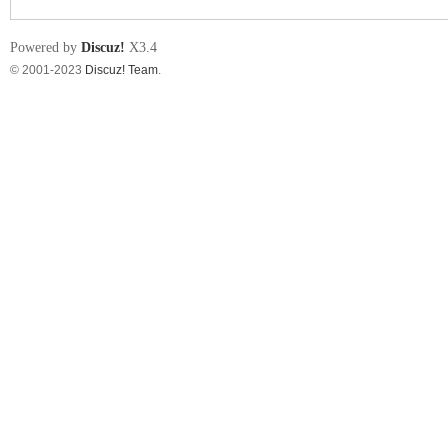
Powered by
Discuz!
X3.4
© 2001-2023
Discuz! Team
.
nF
an