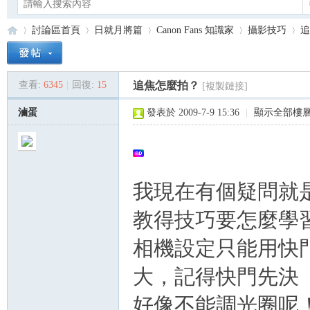
討論區首頁
日就月將篇
Canon Fans 知識家
攝影技巧
追
查看:
6345
|
回復:
15
追焦怎麼拍？
[複製鏈接]
Ca
»
›
›
›
›
滷蛋
發表於 2009-7-9 15:36
|
顯示全部樓
我現在有個疑問就
教得技巧要怎麼學
no
相機設定只能用快
大，記得快門先決
好像不能調光圈呢