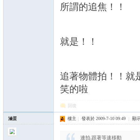
所謂的追焦！！
就是！！
追著物體拍！！就是追焦
笑的啦
回復
滷蛋
樓主
|
發表於 2009-7-10 09:49
|
顯
連拍.跟著等速移動