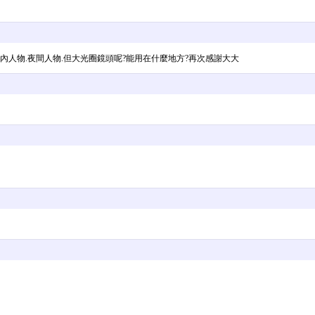
室內人物.夜間人物.但大光圈鏡頭呢?能用在什麼地方?再次感謝大大