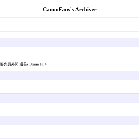
CanonFans's Archiver
外閃.還是s 30mm F1.4