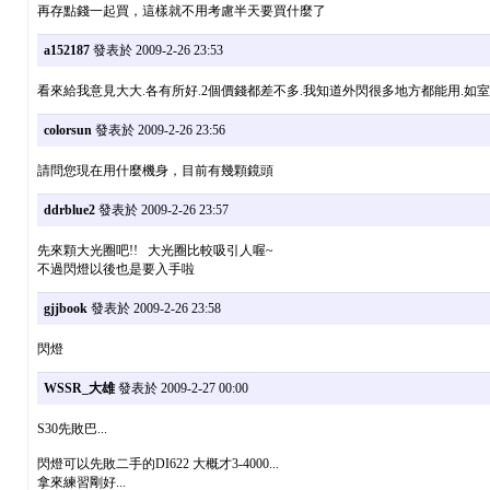
再存點錢一起買，這樣就不用考慮半天要買什麼了
a152187
發表於 2009-2-26 23:53
看來給我意見大大.各有所好.2個價錢都差不多.我知道外閃很多地方都能用.如
colorsun
發表於 2009-2-26 23:56
請問您現在用什麼機身，目前有幾顆鏡頭
ddrblue2
發表於 2009-2-26 23:57
先來顆大光圈吧!! 大光圈比較吸引人喔~
不過閃燈以後也是要入手啦
gjjbook
發表於 2009-2-26 23:58
閃燈
WSSR_大雄
發表於 2009-2-27 00:00
S30先敗巴...
閃燈可以先敗二手的DI622 大概才3-4000...
拿來練習剛好...